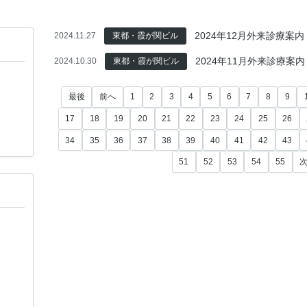
2024年12月外来診療案内
2024.11.27
東都・霞が関ビル
2024年11月外来診療案内
2024.10.30
東都・霞が関ビル
最後
前へ
1
2
3
4
5
6
7
8
9
17
18
19
20
21
22
23
24
25
26
34
35
36
37
38
39
40
41
42
43
51
52
53
54
55