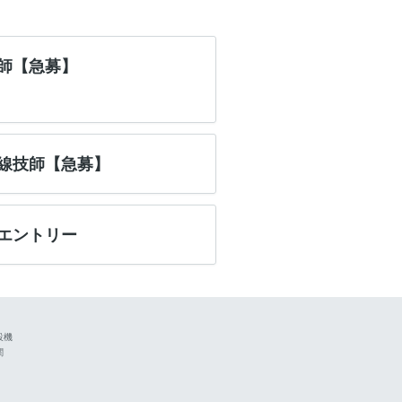
師【急募】
線技師【急募】
エントリー
設機
関