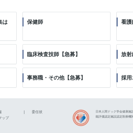
集は
保健師
看護
臨床検査技師【急募】
放射
事務職・その他【急募】
採用
報
委任状
日本人間ドック学会健康施
能評価認定施設認定医療機
マップ